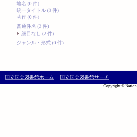
地名 (0 件)
統一タイトル (0 件)
著作 (0 件)
普通件名 (2 件)
細目なし (2 件)
ジャンル・形式 (0 件)
国立国会図書館ホーム
国立国会図書館サーチ
Copyright © Nationa