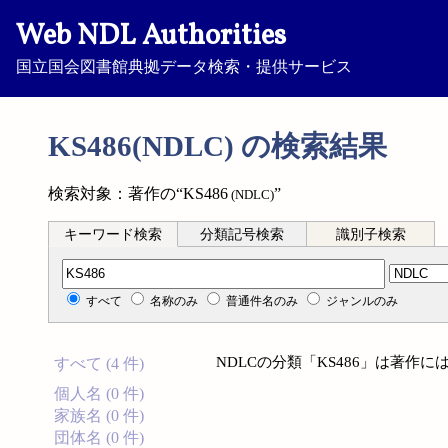
Web NDL Authorities
国立国会図書館典拠データ検索・提供サービス
KS486(NDLC) の検索結果
検索対象：著作の“KS486
”
(NDLC)
キーワード検索
分類記号検索
識別子検索
分類記号検索
すべて
名称のみ
普通件名のみ
ジャンルのみ
NDLCの分類「KS486」は著作
すべて (4 件)
個人名 (0 件)
家族名 (0 件)
団体名 (0 件)