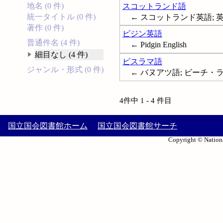
地名 (0 件)
スコットランド語
統一タイトル (0 件)
← スコットランド英語; 英語--
著作 (0 件)
ピジン英語
普通件名 (4 件)
← Pidgin English
細目なし (4 件)
ビスラマ語
ジャンル・形式 (0 件)
← バヌアツ語; ビーチ・ラ・マー;
4件中 1 - 4 件目
国立国会図書館ホーム
国立国会図書館サーチ
Copyright © Nationa