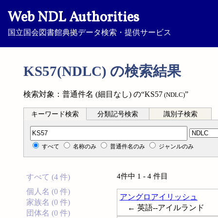
Web NDL Authorities
国立国会図書館典拠データ検索・提供サービス
KS57(NDLC) の検索結果
検索対象：普通件名 (細目なし) の“KS57
”
(NDLC)
キーワード検索
分類記号検索
識別子検索
分類記号検索
すべて
名称のみ
普通件名のみ
ジャンルのみ
4件中 1 - 4 件目
すべて (4 件)
個人名 (0 件)
アングロアイリッシュ
家族名 (0 件)
← 英語--アイルランド
団体名 (0 件)