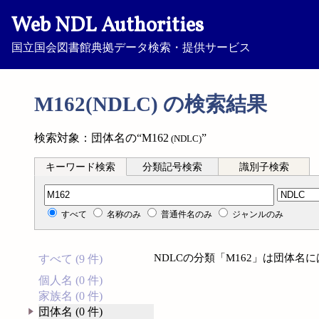
Web NDL Authorities
国立国会図書館典拠データ検索・提供サービス
M162(NDLC) の検索結果
検索対象：団体名の“M162
”
(NDLC)
キーワード検索
分類記号検索
識別子検索
分類記号検索
すべて
名称のみ
普通件名のみ
ジャンルのみ
NDLCの分類「M162」は団体名
すべて (9 件)
個人名 (0 件)
家族名 (0 件)
団体名 (0 件)