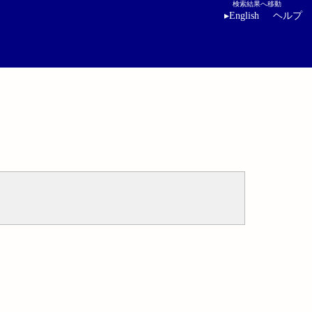
検索結果へ移動
▸
English
ヘルプ