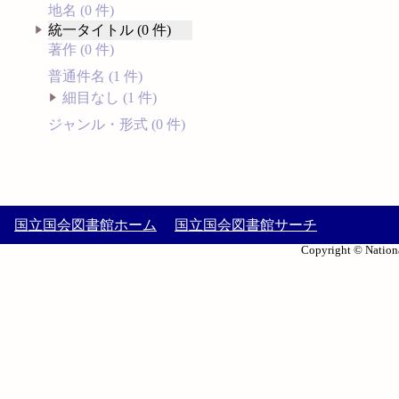
地名 (0 件)
統一タイトル (0 件)
著作 (0 件)
普通件名 (1 件)
細目なし (1 件)
ジャンル・形式 (0 件)
国立国会図書館ホーム
国立国会図書館サーチ
Copyright © Nationa