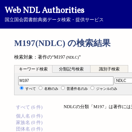
Web NDL Authorities
国立国会図書館典拠データ検索・提供サービス
M197(NDLC) の検索結果
検索対象：著作の“M197
”
(NDLC)
キーワード検索
分類記号検索
識別子検索
分類記号検索
すべて
名称のみ
普通件名のみ
ジャンルのみ
NDLCの分類「M197」は著作に
すべて (6 件)
個人名 (0 件)
家族名 (0 件)
団体名 (0 件)