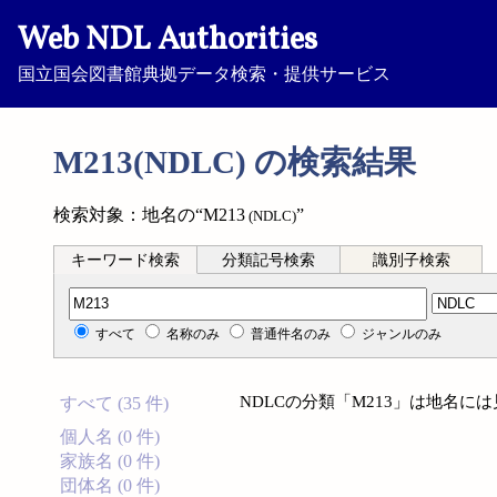
Web NDL Authorities
国立国会図書館典拠データ検索・提供サービス
M213(NDLC) の検索結果
検索対象：地名の“M213
”
(NDLC)
キーワード検索
分類記号検索
識別子検索
分類記号検索
すべて
名称のみ
普通件名のみ
ジャンルのみ
NDLCの分類「M213」は地名に
すべて (35 件)
個人名 (0 件)
家族名 (0 件)
団体名 (0 件)