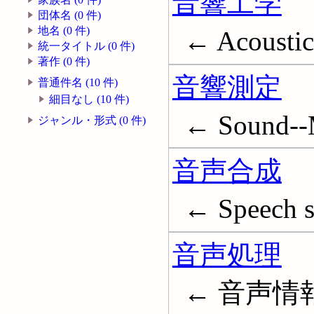
音響工学
団体名 (0 件)
地名 (0 件)
← Acoustic
統一タイトル (0 件)
著作 (0 件)
音響測定
普通件名 (10 件)
細目なし (10 件)
← Sound--
ジャンル・形式 (0 件)
音声合成
← Speech s
音声処理
← 音声情報処