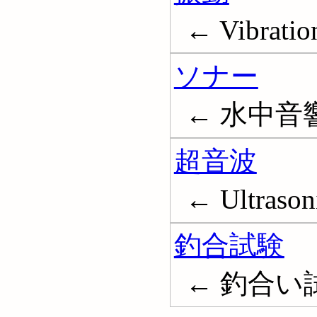
← Vibratio
ソナー
← 水中音響機
超音波
← Ultrason
釣合試験
← 釣合い