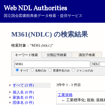
Web NDL Authorities
国立国会図書館典拠データ検索・提供サービス
M361(NDLC) の検索結果
検索対象：“M361
”
(NDLC)
キーワード検索
分類記号検索
識別子検索
分類記号検索
すべて
名称のみ
普通件名のみ
ジャンルのみ
3件中 1 - 3 件目
すべて (3 件)
個人名 (0 件)
工業規格
家族名 (0 件)
← 工業標準化; 規格; 規格統一; 標準
団体名 (0 件)