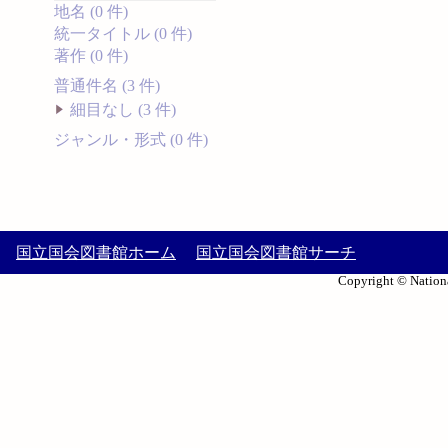
地名 (0 件)
統一タイトル (0 件)
著作 (0 件)
普通件名 (3 件)
細目なし (3 件)
ジャンル・形式 (0 件)
国立国会図書館ホーム
国立国会図書館サーチ
Copyright © Nationa