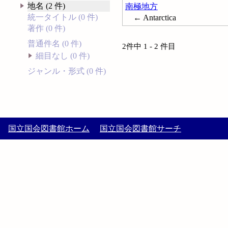
地名 (2 件)
南極地方
統一タイトル (0 件)
← Antarctica
著作 (0 件)
普通件名 (0 件)
2件中 1 - 2 件目
細目なし (0 件)
ジャンル・形式 (0 件)
国立国会図書館ホーム
国立国会図書館サーチ