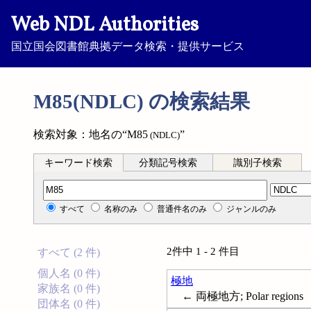
Web NDL Authorities
国立国会図書館典拠データ検索・提供サービス
M85(NDLC) の検索結果
検索対象：地名の“M85
”
(NDLC)
キーワード検索
分類記号検索
識別子検索
分類記号検索
すべて
名称のみ
普通件名のみ
ジャンルのみ
2件中 1 - 2 件目
すべて (2 件)
個人名 (0 件)
極地
家族名 (0 件)
← 両極地方; Polar regions
団体名 (0 件)