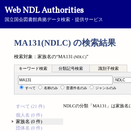
Web NDL Authorities
国立国会図書館典拠データ検索・提供サービス
MA131(NDLC) の検索結果
検索対象：家族名の“MA131
”
(NDLC)
キーワード検索
分類記号検索
識別子検索
分類記号検索
すべて
名称のみ
普通件名のみ
ジャンルのみ
NDLCの分類「MA131」は家族
すべて (21 件)
個人名 (0 件)
家族名 (0 件)
団体名 (0 件)