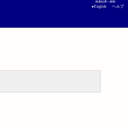
検索結果へ移動
▸
English
ヘルプ