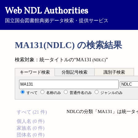
Web NDL Authorities
国立国会図書館典拠データ検索・提供サービス
MA131(NDLC) の検索結果
検索対象：統一タイトルの“MA131
”
(NDLC)
キーワード検索
分類記号検索
識別子検索
分類記号検索
すべて
名称のみ
普通件名のみ
ジャンルのみ
NDLCの分類「MA131」は統
すべて (21 件)
個人名 (0 件)
家族名 (0 件)
団体名 (0 件)