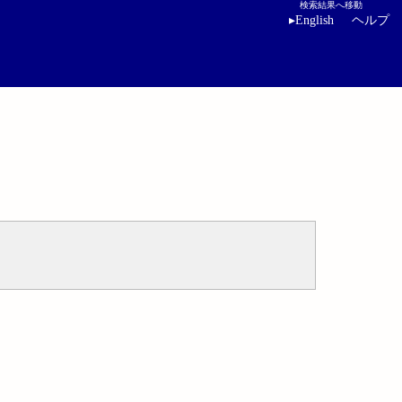
検索結果へ移動
▸
English
ヘルプ