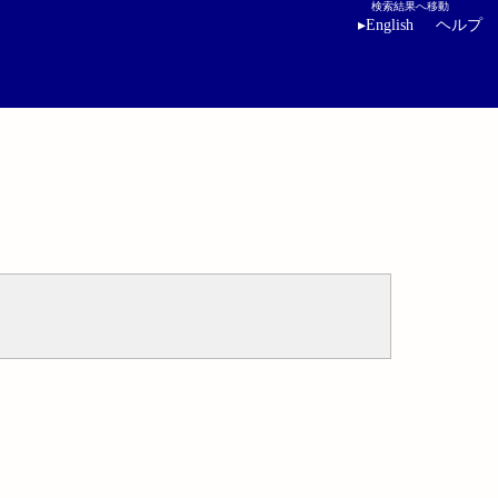
検索結果へ移動
▸
English
ヘルプ