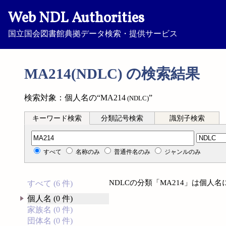
Web NDL Authorities
国立国会図書館典拠データ検索・提供サービス
MA214(NDLC) の検索結果
検索対象：個人名の“MA214
”
(NDLC)
キーワード検索
分類記号検索
識別子検索
分類記号検索
すべて
名称のみ
普通件名のみ
ジャンルのみ
NDLCの分類「MA214」は個人
すべて (6 件)
個人名 (0 件)
家族名 (0 件)
団体名 (0 件)