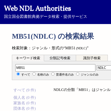
Web NDL Authorities
国立国会図書館典拠データ検索・提供サービス
MB51(NDLC) の検索結果
検索対象：ジャンル・形式の“MB51
”
(NDLC)
キーワード検索
分類記号検索
識別子検索
分類記号検索
すべて
名称のみ
普通件名のみ
ジャンルのみ
NDLCの分類「MB51」はジャ
すべて (9 件)
個人名 (0 件)
家族名 (0 件)
団体名 (0 件)