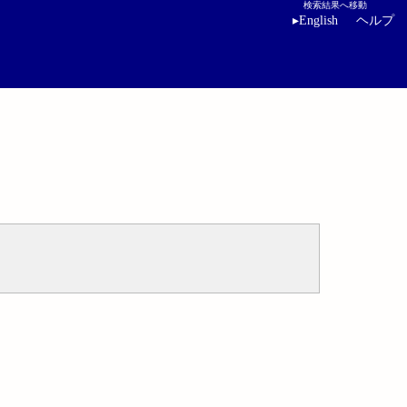
検索結果へ移動
▸
English
ヘルプ