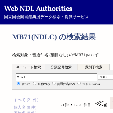
Web NDL Authorities
国立国会図書館典拠データ検索・提供サービス
MB71(NDLC) の検索結果
検索対象：普通件名 (細目なし) の“MB71
”
(NDLC)
キーワード検索
分類記号検索
識別子検索
分類記号検索
すべて
名称のみ
普通件名のみ
ジャンルのみ
すべて (21 件)
≪
21件中 1 - 20 件目
前
個人名 (0 件)
家族名 (0 件)