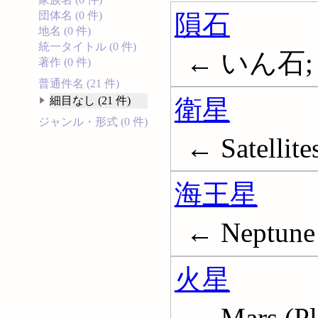
隕石
団体名 (0 件)
地名 (0 件)
統一タイトル (0 件)
← いん石; M
著作 (0 件)
普通件名 (21 件)
衛星
細目なし (21 件)
ジャンル・形式 (0 件)
← Satellite
海王星
← Neptune 
火星
← Mars (Pl