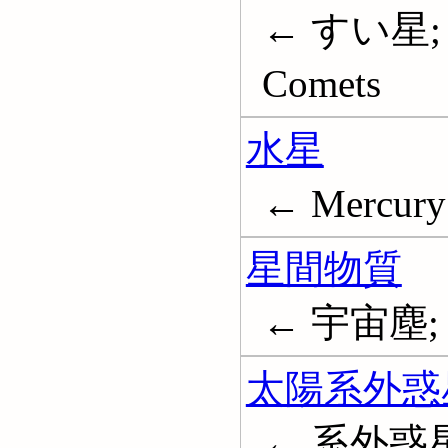
← すい星;
Comets
水星
← Mercury 
星間物質
← 宇宙塵; Int
太陽系外惑
← 系外惑星; E