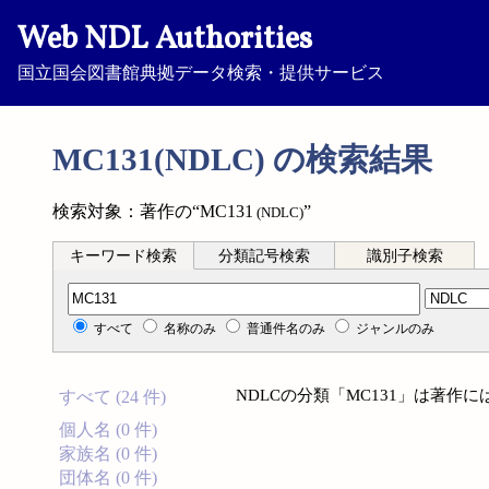
Web NDL Authorities
国立国会図書館典拠データ検索・提供サービス
MC131(NDLC) の検索結果
検索対象：著作の“MC131
”
(NDLC)
キーワード検索
分類記号検索
識別子検索
分類記号検索
すべて
名称のみ
普通件名のみ
ジャンルのみ
NDLCの分類「MC131」は著作
すべて (24 件)
個人名 (0 件)
家族名 (0 件)
団体名 (0 件)