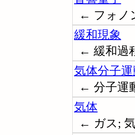
← フォノン;
緩和現象
← 緩和過程; 
気体分子運
← 分子運動論; 
気体
← ガス; 気態