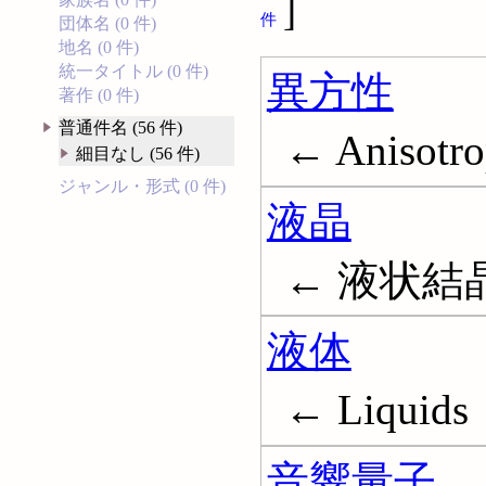
]
件
団体名 (0 件)
地名 (0 件)
統一タイトル (0 件)
異方性
著作 (0 件)
普通件名 (56 件)
← Anisotr
細目なし (56 件)
ジャンル・形式 (0 件)
液晶
← 液状結晶; L
液体
← Liquids
音響量子