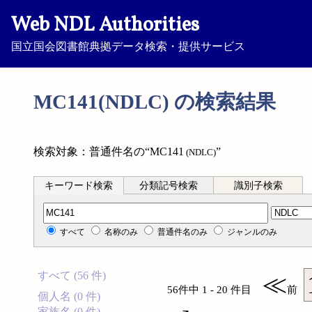
Web NDL Authorities
国立国会図書館典拠データ検索・提供サービス
MC141(NDLC) の検索結果
検索対象：普通件名の“MC141
”
(NDLC)
キーワード検索
分類記号検索
識別子検索
分類記号検索
すべて
名称のみ
普通件名のみ
ジャンルのみ
すべて (56 件)
≪
56件中 1 - 20 件目
前
個人名 (0 件)
家族名 (0 件)