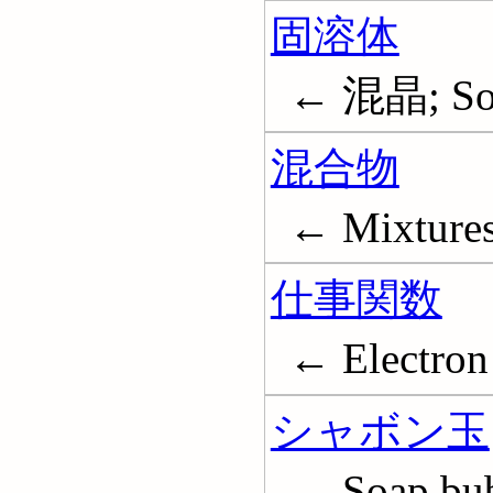
固溶体
← 混晶; Solu
混合物
← Mixture
仕事関数
← Electron
シャボン玉
← Soap bu