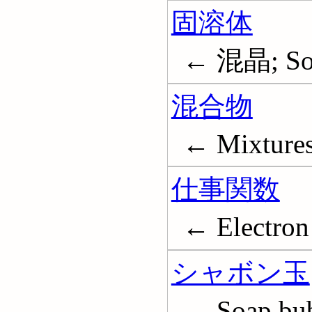
固溶体
← 混晶; Solu
混合物
← Mixture
仕事関数
← Electron
シャボン玉
← Soap bu