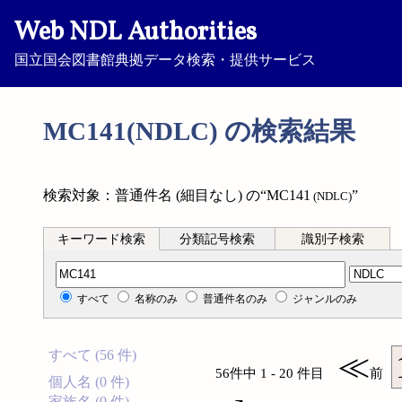
Web NDL Authorities
国立国会図書館典拠データ検索・提供サービス
MC141(NDLC) の検索結果
検索対象：普通件名 (細目なし) の“MC141
”
(NDLC)
キーワード検索
分類記号検索
識別子検索
分類記号検索
すべて
名称のみ
普通件名のみ
ジャンルのみ
すべて (56 件)
≪
56件中 1 - 20 件目
前
個人名 (0 件)
家族名 (0 件)