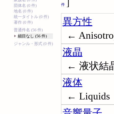
]
件
団体名 (0 件)
地名 (0 件)
統一タイトル (0 件)
異方性
著作 (0 件)
普通件名 (56 件)
← Anisotr
細目なし (56 件)
ジャンル・形式 (0 件)
液晶
← 液状結晶; L
液体
← Liquids
音響量子