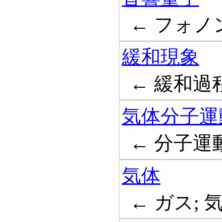
← フォノン;
緩和現象
← 緩和過程; 
気体分子運
← 分子運動論; 
気体
← ガス; 気態