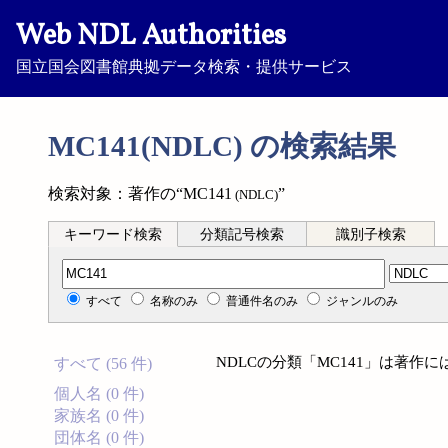
Web NDL Authorities
国立国会図書館典拠データ検索・提供サービス
MC141(NDLC) の検索結果
検索対象：著作の“MC141
”
(NDLC)
キーワード検索
分類記号検索
識別子検索
分類記号検索
すべて
名称のみ
普通件名のみ
ジャンルのみ
NDLCの分類「MC141」は著作
すべて (56 件)
個人名 (0 件)
家族名 (0 件)
団体名 (0 件)