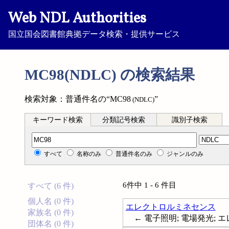
Web NDL Authorities
国立国会図書館典拠データ検索・提供サービス
MC98(NDLC) の検索結果
検索対象：普通件名の“MC98
”
(NDLC)
キーワード検索
分類記号検索
識別子検索
分類記号検索
すべて
名称のみ
普通件名のみ
ジャンルのみ
6件中 1 - 6 件目
すべて (6 件)
個人名 (0 件)
エレクトロルミネセンス
家族名 (0 件)
← 電子照明; 電場発光; エレク
団体名 (0 件)