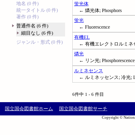
地名 (0 件)
蛍光体
統一タイトル (0 件)
← 燐光体; Phosphors
著作 (0 件)
蛍光
普通件名 (6 件)
← Fluorescence
細目なし (6 件)
有機EL
ジャンル・形式 (0 件)
← 有機エレクトロルミネ
燐光
← リン光; Phosphorescence
ルミネセンス
← ルミネッセンス; 冷光; Lum
6件中 1 - 6 件目
国立国会図書館ホーム
国立国会図書館サーチ
Copyright © Nationa