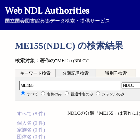
Web NDL Authorities
国立国会図書館典拠データ検索・提供サービス
ME155(NDLC) の検索結果
検索対象：著作の“ME155
”
(NDLC)
キーワード検索
分類記号検索
識別子検索
分類記号検索
すべて
名称のみ
普通件名のみ
ジャンルのみ
NDLCの分類「ME155」は著作
すべて (8 件)
個人名 (0 件)
家族名 (0 件)
団体名 (0 件)