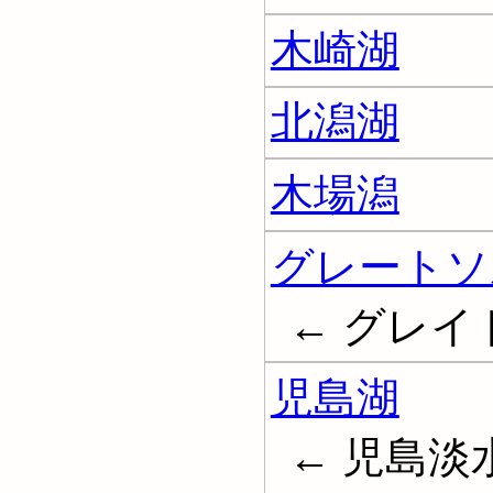
木崎湖
北潟湖
木場潟
グレートソ
← グレイ
児島湖
← 児島淡