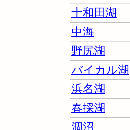
十和田湖
中海
野尻湖
バイカル湖
浜名湖
春採湖
涸沼