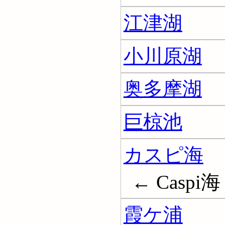
江津湖
小川原湖
奥多摩湖
巨椋池
カスピ海
← Caspi海
霞ケ浦