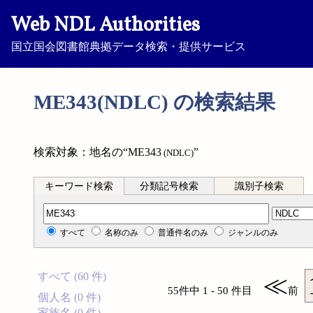
Web NDL Authorities
国立国会図書館典拠データ検索・提供サービス
ME343(NDLC) の検索結果
検索対象：地名の“ME343
”
(NDLC)
キーワード検索
分類記号検索
識別子検索
分類記号検索
すべて
名称のみ
普通件名のみ
ジャンルのみ
すべて (60 件)
≪
55件中 1 - 50 件目
前
個人名 (0 件)
家族名 (0 件)