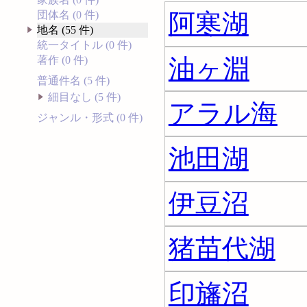
阿寒湖
団体名 (0 件)
地名 (55 件)
統一タイトル (0 件)
油ヶ淵
著作 (0 件)
普通件名 (5 件)
細目なし (5 件)
アラル海
ジャンル・形式 (0 件)
池田湖
伊豆沼
猪苗代湖
印旛沼