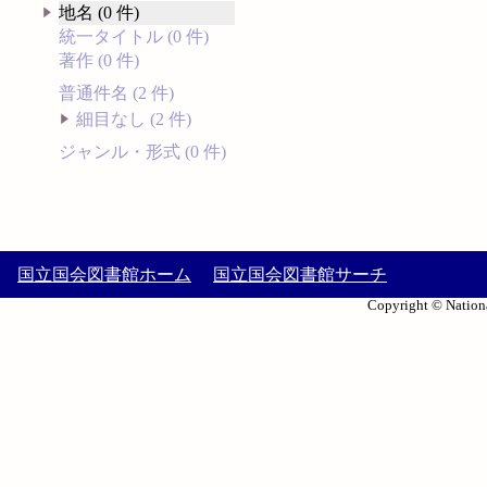
地名 (0 件)
統一タイトル (0 件)
著作 (0 件)
普通件名 (2 件)
細目なし (2 件)
ジャンル・形式 (0 件)
国立国会図書館ホーム
国立国会図書館サーチ
Copyright © Nationa