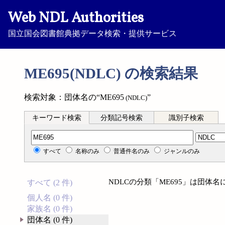
Web NDL Authorities
国立国会図書館典拠データ検索・提供サービス
ME695(NDLC) の検索結果
検索対象：団体名の“ME695
”
(NDLC)
キーワード検索
分類記号検索
識別子検索
分類記号検索
すべて
名称のみ
普通件名のみ
ジャンルのみ
NDLCの分類「ME695」は団体
すべて (2 件)
個人名 (0 件)
家族名 (0 件)
団体名 (0 件)