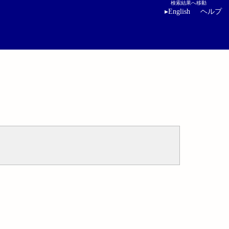
検索結果へ移動
▸
English
ヘルプ