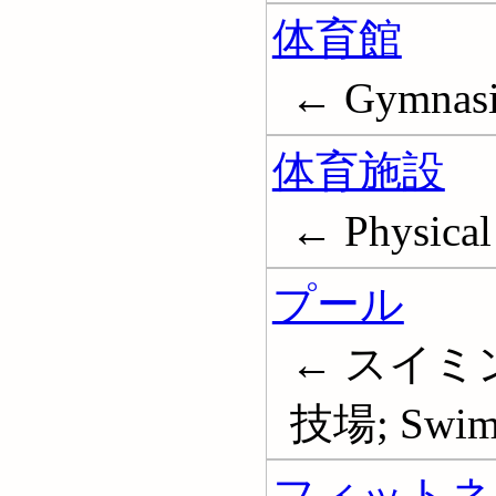
体育館
← Gymnas
体育施設
← Physical 
プール
← スイミ
技場; Swimm
フィットネ