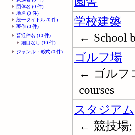
園舎
団体名 (0 件)
地名 (0 件)
学校建築
統一タイトル (0 件)
著作 (0 件)
← School b
普通件名 (10 件)
細目なし (10 件)
ジャンル・形式 (0 件)
ゴルフ場
← ゴルフコ
courses
スタジアム
← 競技場; S