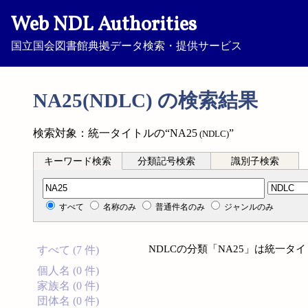
Web NDL Authorities
国立国会図書館典拠データ検索・提供サービス
NA25(NDLC) の検索結果
検索対象：統一タイトルの“NA25
”
(NDLC)
キーワード検索
分類記号検索
識別子検索
分類記号検索
すべて
名称のみ
普通件名のみ
ジャンルのみ
NDLCの分類「NA25」は統一
すべて (7 件)
個人名 (0 件)
家族名 (0 件)
団体名 (0 件)