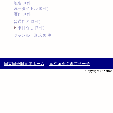
地名 (0 件)
統一タイトル (0 件)
著作 (0 件)
普通件名 (3 件)
細目なし (3 件)
ジャンル・形式 (0 件)
国立国会図書館ホーム
国立国会図書館サーチ
Copyright © Nationa