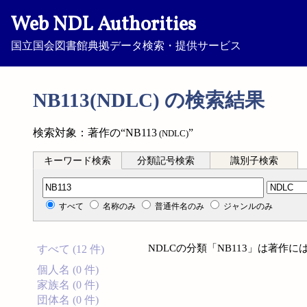
Web NDL Authorities
国立国会図書館典拠データ検索・提供サービス
NB113(NDLC) の検索結果
検索対象：著作の“NB113
”
(NDLC)
キーワード検索
分類記号検索
識別子検索
分類記号検索
すべて
名称のみ
普通件名のみ
ジャンルのみ
NDLCの分類「NB113」は著作
すべて (12 件)
個人名 (0 件)
家族名 (0 件)
団体名 (0 件)