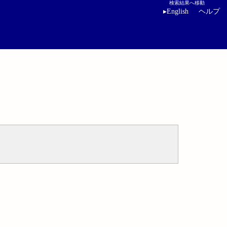
検索結果へ移動
▸
English
ヘルプ