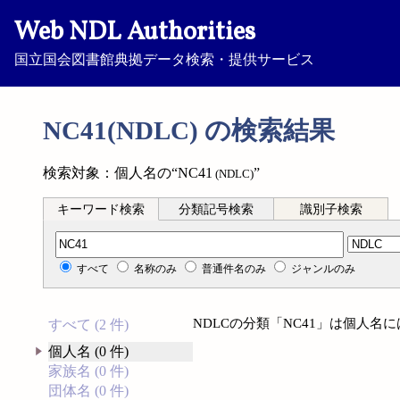
Web NDL Authorities
国立国会図書館典拠データ検索・提供サービス
NC41(NDLC) の検索結果
検索対象：個人名の“NC41
”
(NDLC)
キーワード検索
分類記号検索
識別子検索
分類記号検索
すべて
名称のみ
普通件名のみ
ジャンルのみ
NDLCの分類「NC41」は個人名
すべて (2 件)
個人名 (0 件)
家族名 (0 件)
団体名 (0 件)