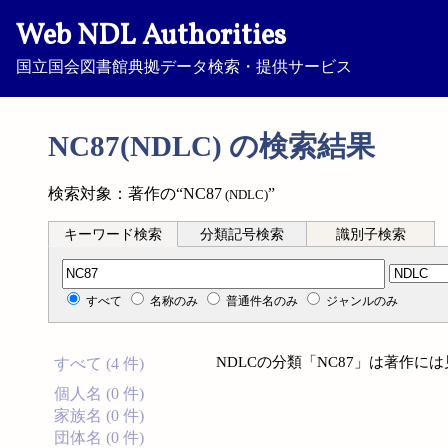
Web NDL Authorities
国立国会図書館典拠データ検索・提供サービス
NC87(NDLC) の検索結果
検索対象：著作の“NC87
”
(NDLC)
キーワード検索
分類記号検索
識別子検索
分類記号検索
すべて
名称のみ
普通件名のみ
ジャンルのみ
NDLCの分類「NC87」は著作に
すべて (4 件)
個人名 (0 件)
家族名 (0 件)
団体名 (0 件)