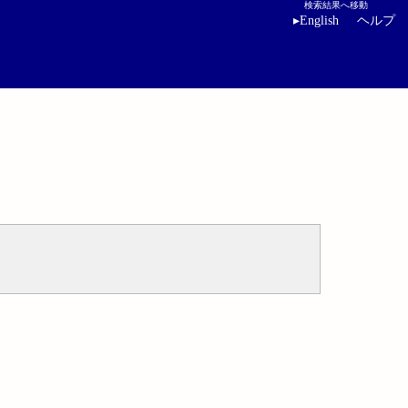
検索結果へ移動
▸
English
ヘルプ