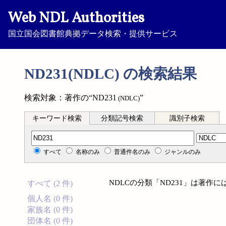
Web NDL Authorities
国立国会図書館典拠データ検索・提供サービス
ND231(NDLC) の検索結果
検索対象：著作の“ND231
”
(NDLC)
キーワード検索
分類記号検索
識別子検索
分類記号検索
すべて
名称のみ
普通件名のみ
ジャンルのみ
NDLCの分類「ND231」は著作
すべて (2 件)
個人名 (0 件)
家族名 (0 件)
団体名 (0 件)