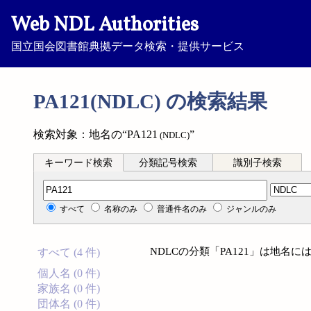
Web NDL Authorities
国立国会図書館典拠データ検索・提供サービス
PA121(NDLC) の検索結果
検索対象：地名の“PA121
”
(NDLC)
キーワード検索
分類記号検索
識別子検索
分類記号検索
すべて
名称のみ
普通件名のみ
ジャンルのみ
NDLCの分類「PA121」は地名
すべて (4 件)
個人名 (0 件)
家族名 (0 件)
団体名 (0 件)