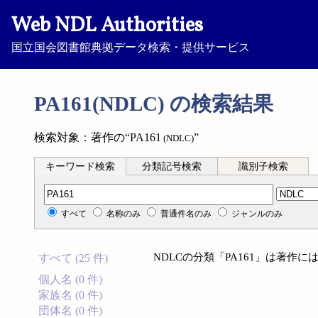
Web NDL Authorities
国立国会図書館典拠データ検索・提供サービス
PA161(NDLC) の検索結果
検索対象：著作の“PA161
”
(NDLC)
キーワード検索
分類記号検索
識別子検索
分類記号検索
すべて
名称のみ
普通件名のみ
ジャンルのみ
NDLCの分類「PA161」は著作
すべて (25 件)
個人名 (0 件)
家族名 (0 件)
団体名 (0 件)