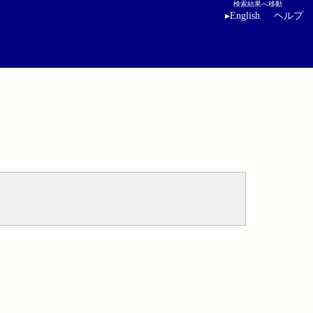
検索結果へ移動
▸
English
ヘルプ