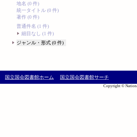
地名 (0 件)
統一タイトル (0 件)
著作 (0 件)
普通件名 (1 件)
細目なし (1 件)
ジャンル・形式 (0 件)
国立国会図書館ホーム
国立国会図書館サーチ
Copyright © Nationa