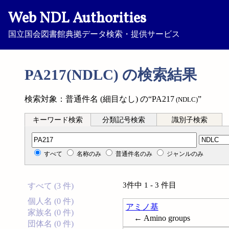
Web NDL Authorities
国立国会図書館典拠データ検索・提供サービス
PA217(NDLC) の検索結果
検索対象：普通件名 (細目なし) の“PA217
”
(NDLC)
キーワード検索
分類記号検索
識別子検索
分類記号検索
すべて
名称のみ
普通件名のみ
ジャンルのみ
3件中 1 - 3 件目
すべて (3 件)
個人名 (0 件)
アミノ基
家族名 (0 件)
← Amino groups
団体名 (0 件)