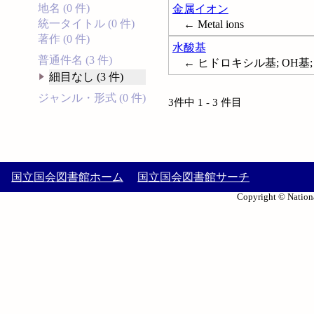
地名 (0 件)
金属イオン
統一タイトル (0 件)
← Metal ions
著作 (0 件)
水酸基
普通件名 (3 件)
← ヒドロキシル基; OH基; Hyd
細目なし (3 件)
ジャンル・形式 (0 件)
3件中 1 - 3 件目
国立国会図書館ホーム
国立国会図書館サーチ
Copyright © Nationa