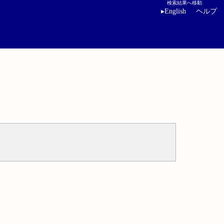
検索結果へ移動
▸
English
ヘルプ