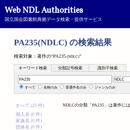
Web NDL Authorities
国立国会図書館典拠データ検索・提供サービス
PA235(NDLC) の検索結果
検索対象：著作の“PA235
”
(NDLC)
キーワード検索
分類記号検索
識別子検索
分類記号検索
すべて
名称のみ
普通件名のみ
ジャンルのみ
NDLCの分類「PA235」は著作
すべて (25 件)
個人名 (0 件)
家族名 (0 件)
団体名 (0 件)