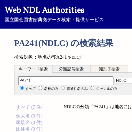
Web NDL Authorities
国立国会図書館典拠データ検索・提供サービス
PA241(NDLC) の検索結果
検索対象：地名の“PA241
”
(NDLC)
キーワード検索
分類記号検索
識別子検索
分類記号検索
すべて
名称のみ
普通件名のみ
ジャンルのみ
NDLCの分類「PA241」は地名
すべて (7 件)
個人名 (0 件)
家族名 (0 件)
団体名 (0 件)