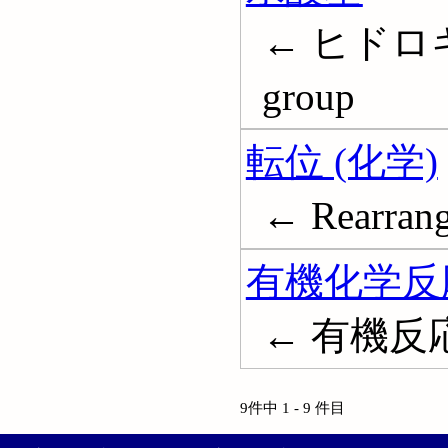
← ヒドロキシ
group
転位 (化学)
← Rearrang
有機化学反
← 有機反
9件中 1 - 9 件目