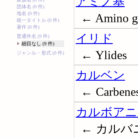
アミノ基
団体名 (0 件)
地名 (0 件)
← Amino g
統一タイトル (0 件)
著作 (0 件)
イリド
普通件名 (9 件)
細目なし (9 件)
← Ylides
ジャンル・形式 (0 件)
カルベン
← Carbenes
カルボアニ
← カルバ