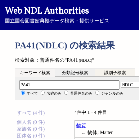
Web NDL Authorities
国立国会図書館典拠データ検索・提供サービス
PA41(NDLC) の検索結果
検索対象：普通件名の“PA41
”
(NDLC)
キーワード検索
分類記号検索
識別子検索
分類記号検索
すべて
名称のみ
普通件名のみ
ジャンルのみ
4件中 1 - 4 件目
すべて (4 件)
個人名 (0 件)
物質
家族名 (0 件)
← 物体; Matter
団体名 (0 件)