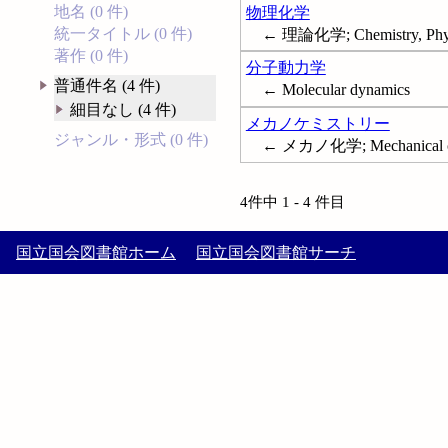
地名 (0 件)
物理化学
統一タイトル (0 件)
← 理論化学; Chemistry, Physic
著作 (0 件)
分子動力学
普通件名 (4 件)
← Molecular dynamics
細目なし (4 件)
メカノケミストリー
ジャンル・形式 (0 件)
← メカノ化学; Mechanical c
4件中 1 - 4 件目
国立国会図書館ホーム
国立国会図書館サーチ