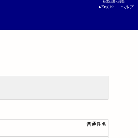
検索結果へ移動
▸
English
ヘルプ
普通件名