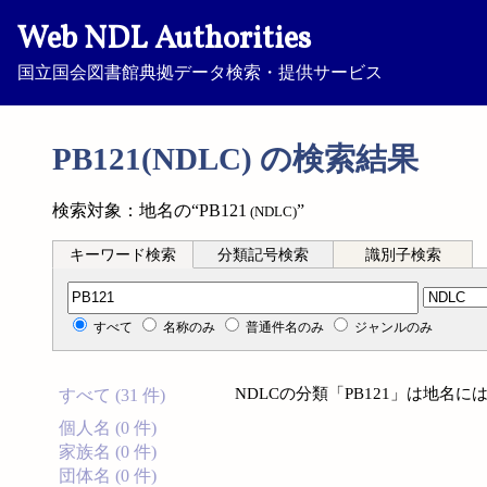
Web NDL Authorities
国立国会図書館典拠データ検索・提供サービス
PB121(NDLC) の検索結果
検索対象：地名の“PB121
”
(NDLC)
キーワード検索
分類記号検索
識別子検索
分類記号検索
すべて
名称のみ
普通件名のみ
ジャンルのみ
NDLCの分類「PB121」は地名
すべて (31 件)
個人名 (0 件)
家族名 (0 件)
団体名 (0 件)