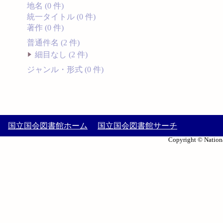
地名 (0 件)
統一タイトル (0 件)
著作 (0 件)
普通件名 (2 件)
細目なし (2 件)
ジャンル・形式 (0 件)
国立国会図書館ホーム
国立国会図書館サーチ
Copyright © Nationa