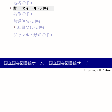
地名 (0 件)
統一タイトル (0 件)
著作 (0 件)
普通件名 (2 件)
細目なし (2 件)
ジャンル・形式 (0 件)
国立国会図書館ホーム
国立国会図書館サーチ
Copyright © Nationa