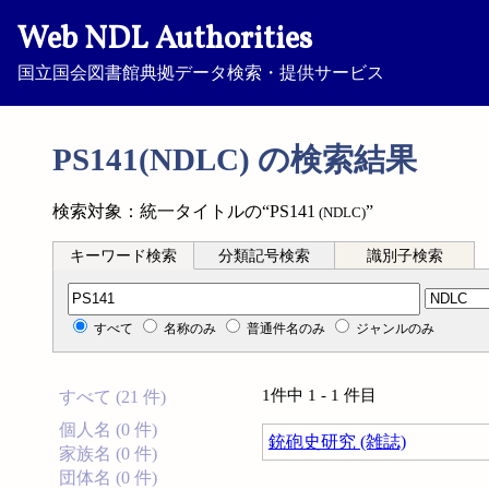
Web NDL Authorities
国立国会図書館典拠データ検索・提供サービス
PS141(NDLC) の検索結果
検索対象：統一タイトルの“PS141
”
(NDLC)
キーワード検索
分類記号検索
識別子検索
分類記号検索
すべて
名称のみ
普通件名のみ
ジャンルのみ
1件中 1 - 1 件目
すべて (21 件)
個人名 (0 件)
銃砲史研究 (雑誌)
家族名 (0 件)
団体名 (0 件)