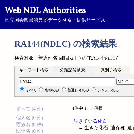
Web NDL Authorities
国立国会図書館典拠データ検索・提供サービス
RA144(NDLC) の検索結果
検索対象：普通件名 (細目なし) の“RA144
”
(NDLC)
キーワード検索
分類記号検索
識別子検索
分類記号検索
すべて
名称のみ
普通件名のみ
ジャンルのみ
4件中 1 - 4 件目
すべて (4 件)
個人名 (0 件)
生きている化石
家族名 (0 件)
← 生きた化石; 遺存種; 遺存種; 
団体名 (0 件)