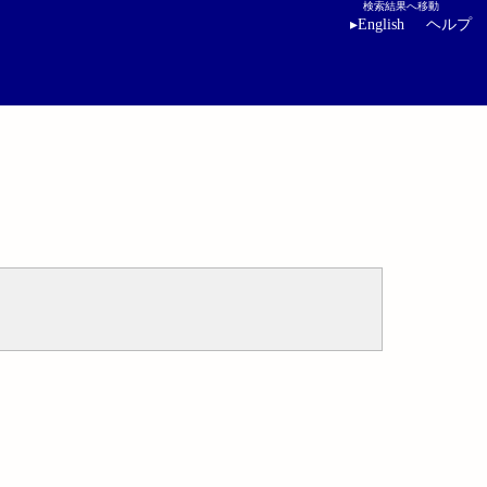
検索結果へ移動
▸
English
ヘルプ