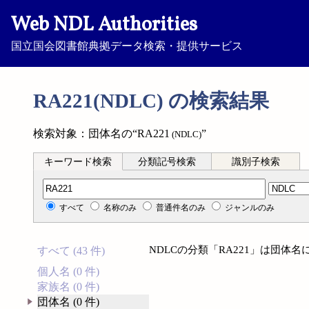
Web NDL Authorities
国立国会図書館典拠データ検索・提供サービス
RA221(NDLC) の検索結果
検索対象：団体名の“RA221
”
(NDLC)
キーワード検索
分類記号検索
識別子検索
分類記号検索
すべて
名称のみ
普通件名のみ
ジャンルのみ
NDLCの分類「RA221」は団体
すべて (43 件)
個人名 (0 件)
家族名 (0 件)
団体名 (0 件)