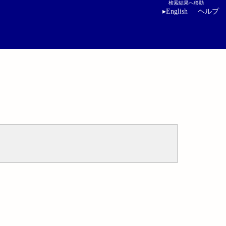
検索結果へ移動
▸
English
ヘルプ