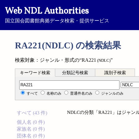
Web NDL Authorities
国立国会図書館典拠データ検索・提供サービス
RA221(NDLC) の検索結果
検索対象：ジャンル・形式の“RA221
”
(NDLC)
キーワード検索
分類記号検索
識別子検索
分類記号検索
すべて
名称のみ
普通件名のみ
ジャンルのみ
NDLCの分類「RA221」はジャ
すべて (43 件)
個人名 (0 件)
家族名 (0 件)
団体名 (0 件)