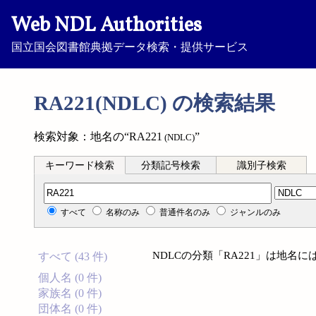
Web NDL Authorities
国立国会図書館典拠データ検索・提供サービス
RA221(NDLC) の検索結果
検索対象：地名の“RA221
”
(NDLC)
キーワード検索
分類記号検索
識別子検索
分類記号検索
すべて
名称のみ
普通件名のみ
ジャンルのみ
NDLCの分類「RA221」は地名
すべて (43 件)
個人名 (0 件)
家族名 (0 件)
団体名 (0 件)