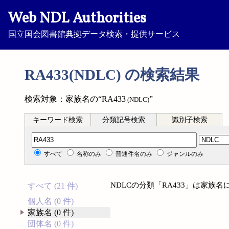
Web NDL Authorities
国立国会図書館典拠データ検索・提供サービス
RA433(NDLC) の検索結果
検索対象：家族名の“RA433
”
(NDLC)
キーワード検索
分類記号検索
識別子検索
分類記号検索
すべて
名称のみ
普通件名のみ
ジャンルのみ
NDLCの分類「RA433」は家族
すべて (21 件)
個人名 (0 件)
家族名 (0 件)
団体名 (0 件)