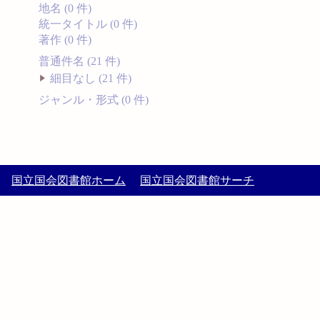
地名 (0 件)
統一タイトル (0 件)
著作 (0 件)
普通件名 (21 件)
細目なし (21 件)
ジャンル・形式 (0 件)
国立国会図書館ホーム
国立国会図書館サーチ