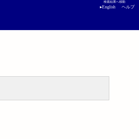
検索結果へ移動
▸
English
ヘルプ