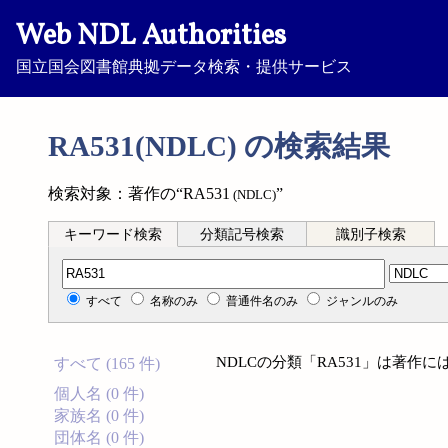
Web NDL Authorities
国立国会図書館典拠データ検索・提供サービス
RA531(NDLC) の検索結果
検索対象：著作の“RA531
”
(NDLC)
キーワード検索
分類記号検索
識別子検索
分類記号検索
すべて
名称のみ
普通件名のみ
ジャンルのみ
NDLCの分類「RA531」は著作
すべて (165 件)
個人名 (0 件)
家族名 (0 件)
団体名 (0 件)